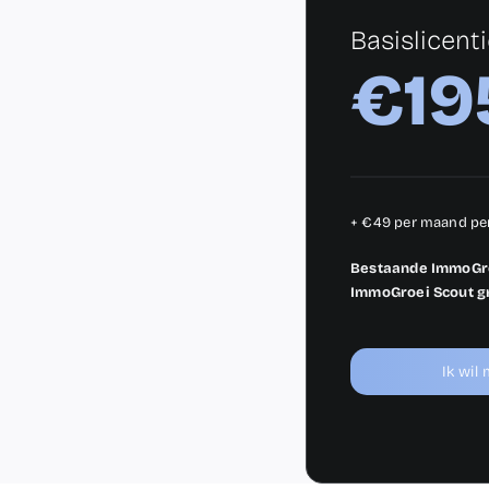
Basislicent
€19
+ €49 per maand per
Bestaande ImmoGro
ImmoGroei Scout gr
Ik wil