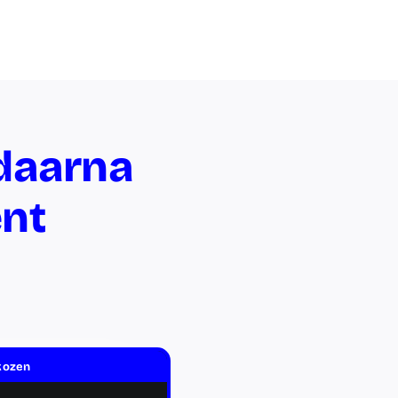
daarna
nt
kozen