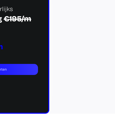
rlijks
g
€195
/m
m
arten