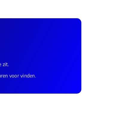
 zit.
uren voor vinden.