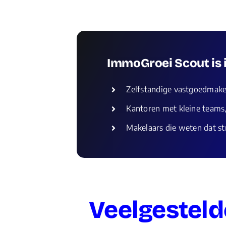
ImmoGroei Scout is i
Zelfstandige vastgoedmake
Kantoren met kleine teams,
Makelaars die weten dat str
Veelgesteld