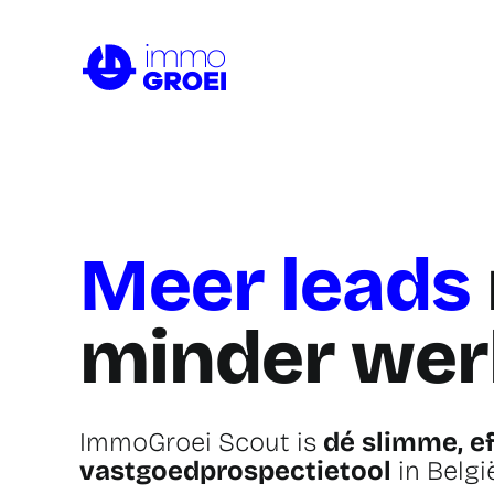
Skip
to
content
Meer leads
minder wer
ImmoGroei Scout is
dé slimme, ef
vastgoedprospectietool
in België