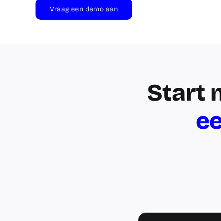
Vraag een demo aan
Start 
e