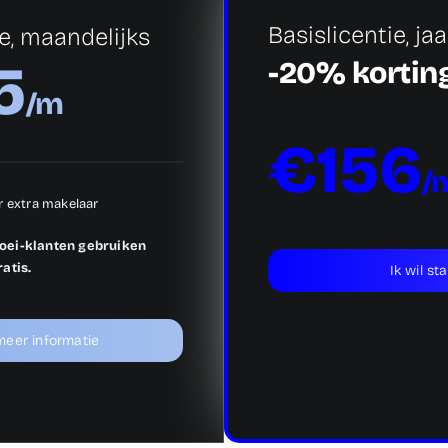
Basislicentie, jaa
ie, maandelijks
5
-20% kortin
/m
€156
/
 extra makelaar
ei-klanten gebruiken
atis.
Ik wil st
 meer informatie