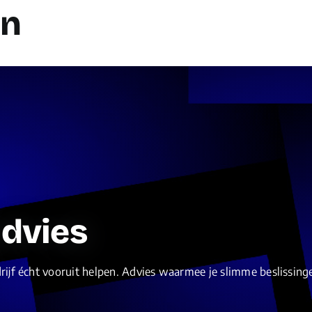
en
advies
drijf écht vooruit helpen. Advies waarmee je slimme beslissin