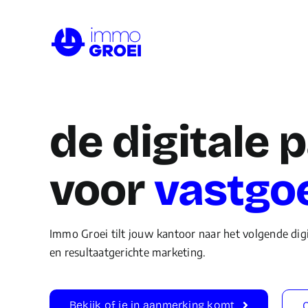
Skip
to
content
de digitale 
voor
vast
go
Immo Groei tilt jouw kantoor naar het volgende digi
en resultaatgerichte marketing.
Bekijk of je in aanmerking komt