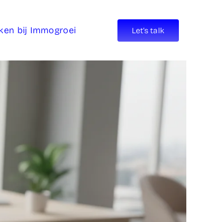
ken bij Immogroei
Let’s talk