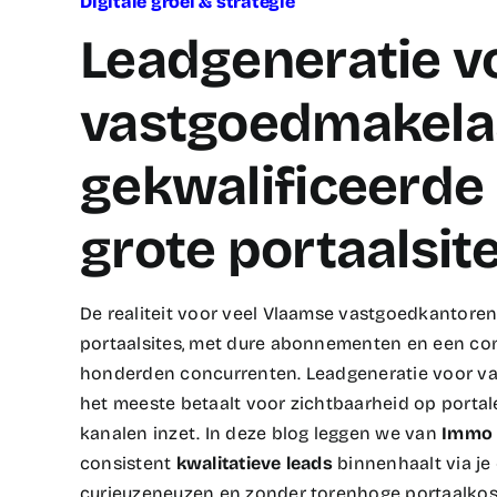
Digitale groei & strategie
Leadgeneratie v
vastgoedmakela
gekwalificeerde
grote portaalsit
De realiteit voor veel Vlaamse vastgoedkantore
portaalsites, met dure abonnementen en een cons
honderden concurrenten. Leadgeneratie voor va
het meeste betaalt voor zichtbaarheid op portale
kanalen inzet. In deze blog leggen we van
Immo 
consistent
kwalitatieve leads
binnenhaalt via je
curieuzeneuzen en zonder torenhoge portaalkost